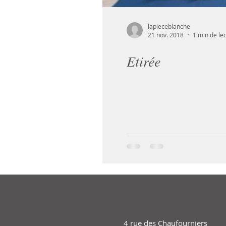
lapieceblanche
21 nov. 2018
1 min de le
Etirée
4 rue des Chaufourniers