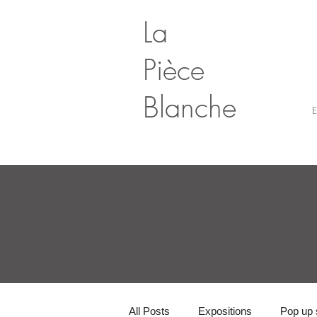
La
Pièce
Blanche
E
All Posts
Expositions
Pop up 