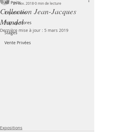
All Posts
21 nov. 2018
0 min de lecture
Collection Jean-Jacques
Expositions
Mandel
Pop up stores
Dernière mise à jour :
5 mars 2019
Stages
Vente Privées
Expositions