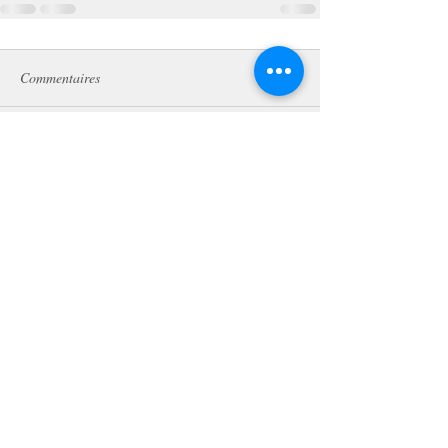
Commentaires
Rédigez un commentaire...
La Pièce Blanche
Laurence de Villeneuve
4 rue des Chaufourniers
75019 Paris, France
lapieceblanche@gmail.com
Tél :
06 15 60 77 33