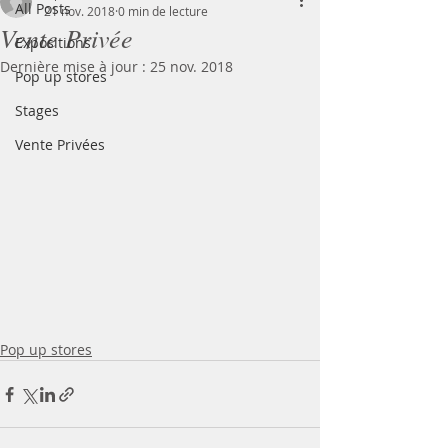
All Posts
21 nov. 2018
0 min de lecture
Vente Privée
Expositions
Dernière mise à jour :
25 nov. 2018
Pop up stores
Stages
Vente Privées
Pop up stores